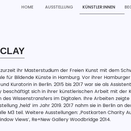
HOME
AUSSTELLUNG
KÜNSTLER:INNEN
BE
RCLAY
t zurzeit ihr Masterstudium der Freien Kunst mit dem Sch
e für Bildende Künste in Hamburg. Vor ihrer Hamburger Ze
 und Kuratorin in Berlin. 2015 bis 2017 war sie als Assisten
y beschäftigt sich in ihrer künstlerischen Arbeit mit der 
des Wissenstransfers im Digitalen. Ihre Arbeiten zeigte s
llung ‚held‘ im Jahr 2019. 2017 nahm sie in Berlin an d
alle M3 teil. Weitere Ausstellungen: ‚Postkarten Charity A
‚Window Views‘, Re+New Gallery Woodbridge 2014.