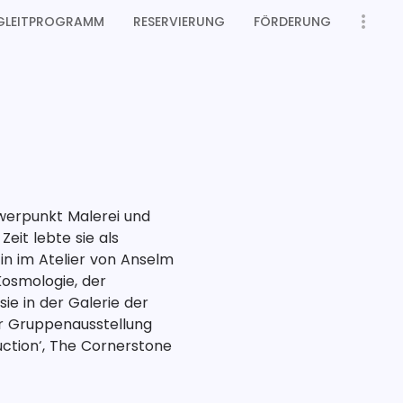
GLEITPROGRAMM
RESERVIERUNG
FÖRDERUNG
werpunkt Malerei und 
it lebte sie als 
tin im Atelier von Anselm 
Kosmologie, der 
ie in der Galerie der 
er Gruppenausstellung 
uction‘, The Cornerstone 